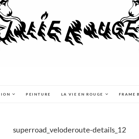
TION
PEINTURE
LA VIE EN ROUGE
FRAME 
superroad_veloderoute-details_12