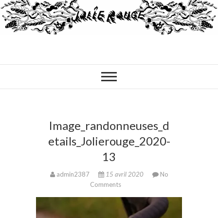
Image_randonneuses_d
etails_Jolierouge_2020-
13
admin2387
15 avril 2020
No
Comments