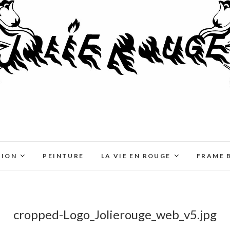
TION
PEINTURE
LA VIE EN ROUGE
FRAME 
cropped-Logo_Jolierouge_web_v5.jpg