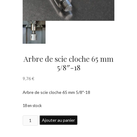
Arbre de scie cloche 65 mm
5/8″-18
9,76
€
Arbre de scie cloche 65 mm 5/8″-18
18 en stock
quantité
Ajouter au panier
de
Arbre