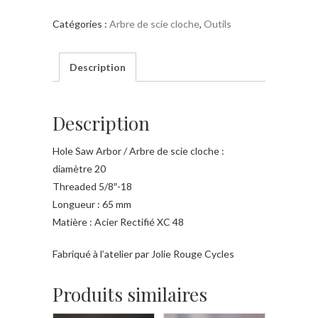
de
Catégories :
Arbre de scie cloche
,
Outils
scie
cloche
65
Description
mm
5/8"-18
Description
Hole Saw Arbor / Arbre de scie cloche :
diamètre 20
Threaded 5/8″-18
Longueur : 65 mm
Matière : Acier Rectifié XC 48
Fabriqué à l’atelier par Jolie Rouge Cycles
Produits similaires