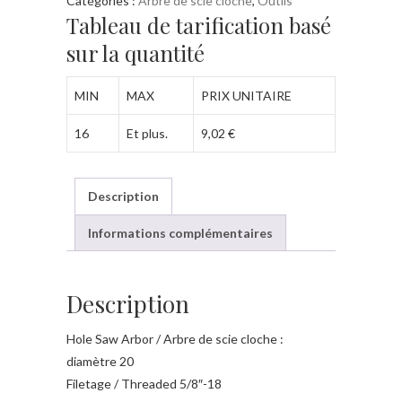
Catégories :
Arbre de scie cloche
,
Outils
de
Tableau de tarification basé
scie
sur la quantité
cloche
180
MIN
MAX
PRIX UNITAIRE
mm
5/8"-18
16
Et plus.
9,02
€
Description
Informations complémentaires
Description
Hole Saw Arbor / Arbre de scie cloche :
diamètre 20
Filetage / Threaded 5/8″-18