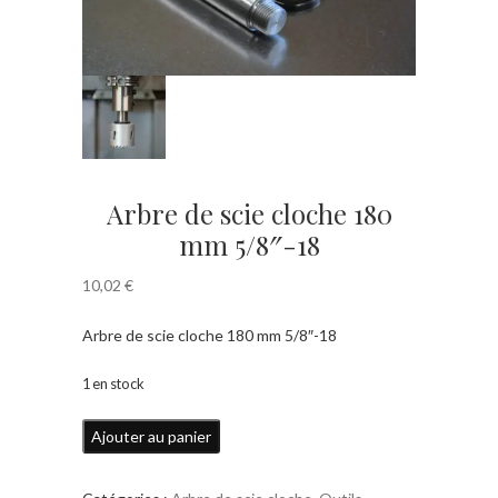
Arbre de scie cloche 180
mm 5/8″-18
10,02
€
Arbre de scie cloche 180 mm 5/8″-18
1 en stock
quantité
Ajouter au panier
de
Arbre