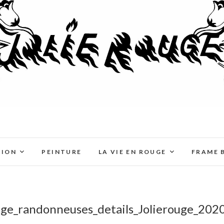
TION
PEINTURE
LA VIE EN ROUGE
FRAME 
ge_randonneuses_details_Jolierouge_202