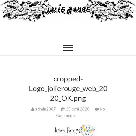
cropped-
Logo_jolierouge_web_20
20_OK.png
admin2387
15 avril 2020
No
Comments