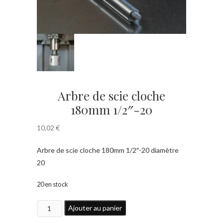
Arbre de scie cloche
180mm 1/2″-20
10,02
€
Arbre de scie cloche 180mm 1/2″-20 diamètre
20
20 en stock
quantité
Ajouter au panier
de