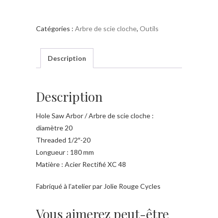
Arbre
de
Catégories :
Arbre de scie cloche
,
Outils
scie
cloche
180mm
Description
1/2"-20
Description
Hole Saw Arbor / Arbre de scie cloche :
diamètre 20
Threaded 1/2″-20
Longueur : 180 mm
Matière : Acier Rectifié XC 48
Fabriqué à l’atelier par Jolie Rouge Cycles
Vous aimerez peut-être