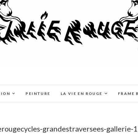
TION
PEINTURE
LA VIE EN ROUGE
FRAME 
ierougecycles-grandestraversees-gallerie-