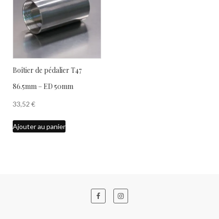
Boîtier de pédalier T47
86.5mm – ED 50mm
33,52
€
Ajouter au panier