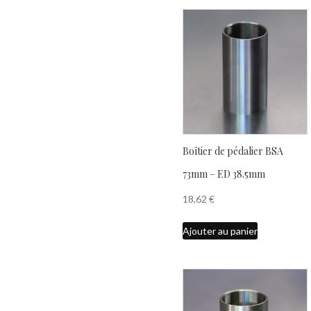
Boîtier de pédalier BSA
73mm – ED 38.5mm
18,62
€
Ajouter au panier