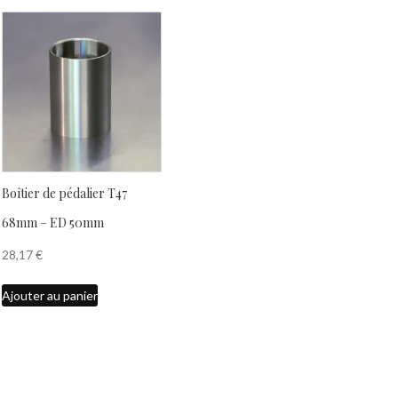
Boîtier de pédalier T47
68mm – ED 50mm
28,17
€
Ajouter au panier