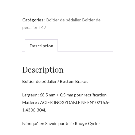
Boîtier
de
Catégories :
Boîtier de pédalier
,
Boîtier de
pédalier
pédalier T47
T47
68mm
INOX
Description
-
ED
Description
50.8mm
Boîtier de pédalier / Bottom Braket
Largeur : 68,5 mm + 0,5 mm pour rectification
Matière : ACIER INOXYDABLE NF EN10216.5-
1.4306-304L
Fabriqué en Savoie par Jolie Rouge Cycles