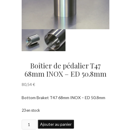
Boîtier de pédalier T47
68mm INOX – ED 50.8mm
80,54
€
Bottom Braket T47 68mm INOX – ED 50.8mm
23 en stock
quantité
Ajouter au panier
de